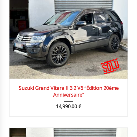
2009
Autom...
132900 km
Suzuki Grand Vitara II 3.2 V6 “Édition 20ème
Anniversaire”
14,990.00
€