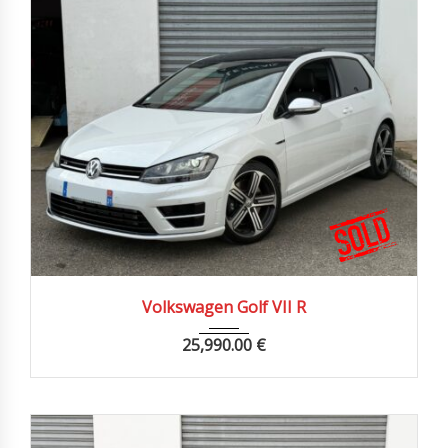
2015
Autom...
74900 km
Volkswagen Golf VII R
25,990.00
€