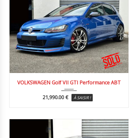
2014
Autom...
97900 km
VOLKSWAGEN Golf VII GTI Performance ABT
21,990.00
€
À SAISIR !