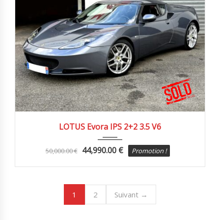
2012
Autom...
75000 km
LOTUS Evora IPS 2+2 3.5 V6
44,990.00
€
50,000.00
€
Promotion !
1
2
Suivant →