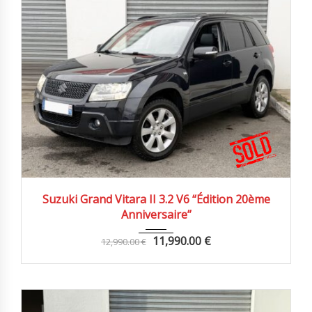
2009
Autom...
199000 km
Suzuki Grand Vitara II 3.2 V6 “Édition 20ème
Anniversaire”
11,990.00
€
12,990.00
€