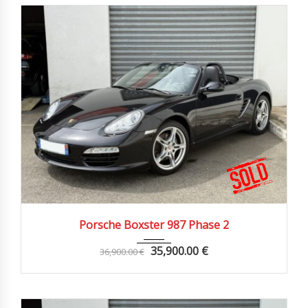
2010
Manue...
65000 km
Porsche Boxster 987 Phase 2
35,900.00
€
36,900.00
€