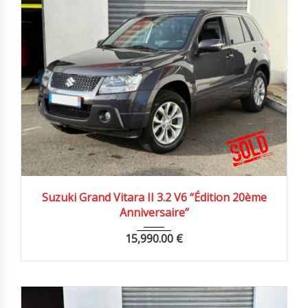
2009
Autom...
93500 km
Suzuki Grand Vitara II 3.2 V6 “Édition 20ème
Anniversaire”
15,990.00
€