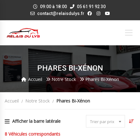
09:00 à 18:00
05 61 91 92 30
contact@relaisdulys.fr
PHARES BI-XÉNON
Accueil
Notre Stock
Phares Bi-Xénon
Accueil
Notre Stock
Phares Bi-Xénon
Afficher la barre latérale
Trier par prix
8
Véhicules correspondants