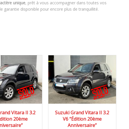
ractère unique
, prêt à vous accompagner dans toutes vos
e garantie disponible pour encore plus de tranquillité.
09
Autom...
2009
Autom...
rand Vitara II 3.2
Suzuki Grand Vitara II 3.2
Édition 20ème
V6 “Édition 20ème
199000 km
93500 km
niversaire”
Anniversaire”