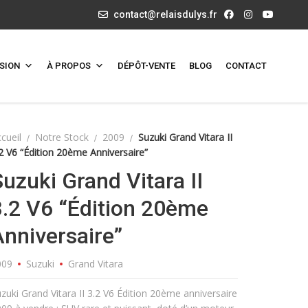
contact@relaisdulys.fr
SION
À PROPOS
DÉPÔT-VENTE
BLOG
CONTACT
cueil
Notre Stock
2009
Suzuki Grand Vitara II
2 V6 “Édition 20ème Anniversaire”
Suzuki Grand Vitara II
3.2 V6 “Édition 20ème
Anniversaire”
009
Suzuki
Grand Vitara
zuki Grand Vitara II 3.2 V6 Édition 20ème anniversaire