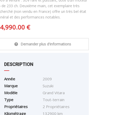
09 à vendre : SUV rare et puissant, doté d’un moteur
 de 233 ch. Deuxième main, cet exemplaire très
cherché (non vendu en France) offre un très bel état
néral et des performances notables.
4,990.00
€
Demander plus d'informations
DESCRIPTION
Année
2009
Marque
Suzuki
Modèle
Grand Vitara
Type
Tout-terrain
Propriétaires
2 Propriétaires
Kilométrage
132900 km