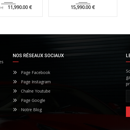
11,990.00
€
15,990.00
€
0
€
NOS RÉSEAUX SOCIAUX
L
es
So
Page Facebook
ga
Page Instagram
pr
Chaîne Youtube
Page Google
Notre Blog