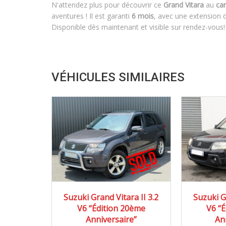
N'attendez plus pour découvrir ce
Grand Vitara
au
ca
aventures ! Il est garanti
6 mois
, avec une extension d
Disponible dès maintenant et visible sur rendez-vous!
VÉHICULES SIMILAIRES
2009
Autom...
20
Suzuki Grand Vitara II 3.2
Suzuki G
V6 “Édition 20ème
V6 “
92000 km
Anniversaire”
An