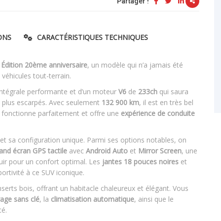
Partager !
ONS
CARACTÉRISTIQUES TECHNIQUES
n
Édition 20ème anniversaire
, un modèle qui n’a jamais été
véhicules tout-terrain.
 intégrale performante et d’un moteur
V6
de
233ch
qui saura
s plus escarpés. Avec seulement
132 900 km
, il est en très bel
 fonctionne parfaitement et offre une
expérience de conduite
et sa configuration unique. Parmi ses options notables, on
and écran GPS tactile
avec
Android Auto
et
Mirror Screen
, une
uir pour un confort optimal. Les
jantes 18 pouces noires
et
rtivité à ce SUV iconique.
 inserts bois, offrant un habitacle chaleureux et élégant. Vous
age sans clé
, la
climatisation automatique
, ainsi que le
té.