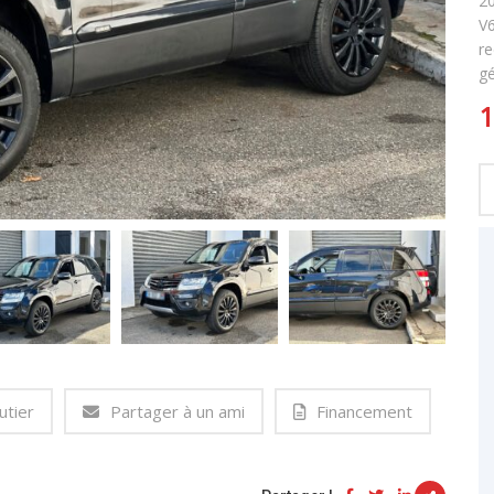
20
V6
re
gé
1
utier
Partager à un ami
Financement