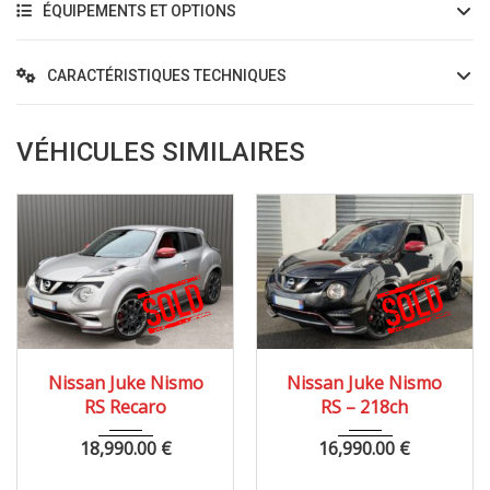
ÉQUIPEMENTS ET OPTIONS
CARACTÉRISTIQUES TECHNIQUES
VÉHICULES SIMILAIRES
2015
Manue...
2017
Manue...
Nissan Juke Nismo
Nissan Juke Nismo
33900 km
79000 km
RS Recaro
RS – 218ch
18,990.00
€
16,990.00
€