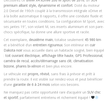
Découvrez ce
BMW X4 xDrive 20d M Sport de 2016
, un
SUV
premium alliant style, dynamisme et confort
. Doté du moteur
2.0 Diesel de 190ch couplé à la transmission intégrale xDrive et
à la boîte automatique 8 rapports, il offre une conduite fluide et
sécurisante en toutes conditions. Sa configuration M Sport, avec
ses jantes 19", son volant M, ses inserts aluminium et son pare-
chocs spécifique, lui donne une allure sportive et racée.
Cet exemplaire,
deuxième main
, totalise seulement
45 980 km
et a bénéficié d’un
entretien rigoureux
. Son intérieur en
cuir
Dakota noir
vous accueille dans un habitacle soigné, bien équipé
:
toit ouvrant électrique
,
affichage tête haute
,
GPS Professional
,
caméra de recul
,
accès/démarrage sans clé
,
climatisation
bizone
,
phares bi-xénon
et bien plus encore.
Le véhicule est
propre, révisé
, sans frais à prévoir et prêt à
prendre la route. Il est visible sur rendez-vous et peut bénéficier
d'une
garantie de 6 à 24 mois
selon vos besoins.
Ne manquez pas cette opportunité rare d’acquérir un
SUV chic
et sportif
, parfaitement entretenu et richement équipé !