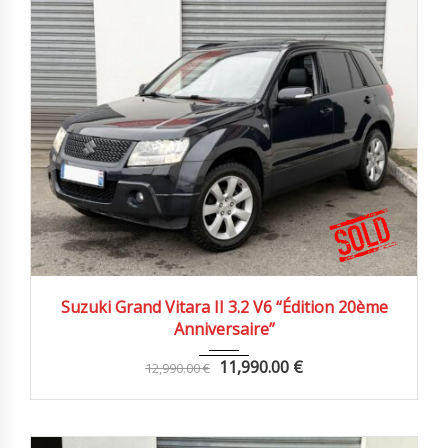
2009
Autom...
199000 km
Suzuki Grand Vitara II 3.2 V6 “Édition 20ème
Anniversaire”
11,990.00
€
12,990.00
€