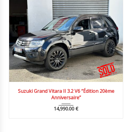
2009
Autom...
132900 km
Suzuki Grand Vitara II 3.2 V6 “Édition 20ème
Anniversaire”
14,990.00
€