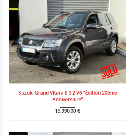
2009
Autom...
93500 km
Suzuki Grand Vitara II 3.2 V6 “Édition 20ème
Anniversaire”
15,990.00
€