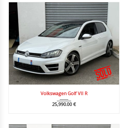
2015
Autom...
74900 km
Volkswagen Golf VII R
25,990.00
€