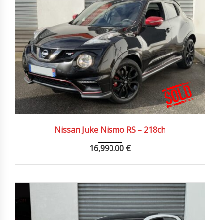
2017
Manue...
79000 km
Nissan Juke Nismo RS – 218ch
16,990.00
€