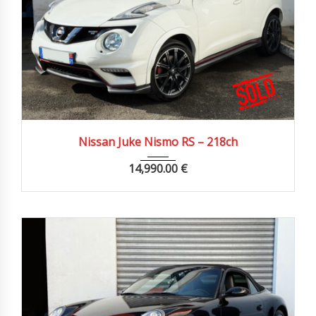
2015
Manue...
105000 km
Nissan Juke Nismo RS – 218ch
14,990.00
€