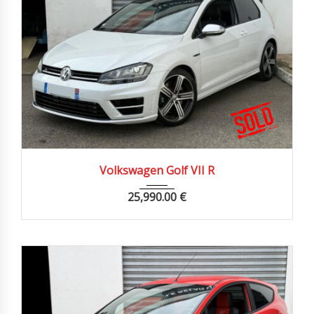
2015
Autom...
74900 km
Volkswagen Golf VII R
25,990.00
€