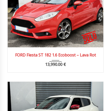
2014
Manue...
110000 km
FORD Fiesta ST 182 1.6 Ecoboost – Lava Rot
13,990.00
€