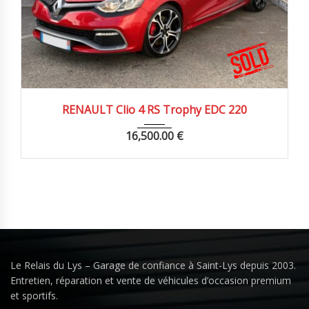
2015
Autom...
113900 km
RENAULT Clio 4 RS Trophy EDC 220
16,500.00
€
Le Relais du Lys – Garage de confiance à Saint-Lys depuis 2003.
Entretien, réparation et vente de véhicules d’occasion premium
et sportifs.