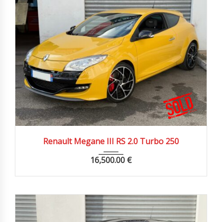
2010
Manue...
150000 km
Renault Megane III RS 2.0 Turbo 250
16,500.00
€