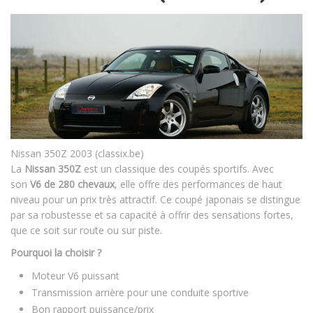
Nissan 350Z 2003 (classix.be)
La
Nissan 350Z
est un classique des coupés sportifs. Avec
son
V6 de 280 chevaux
, elle offre des performances de haut
niveau pour un prix très attractif. Ce coupé japonais se distingue
par sa robustesse et sa capacité à offrir des sensations fortes,
que ce soit sur route ou sur piste.
Pourquoi la choisir ?
Moteur V6 puissant
Transmission arrière pour une conduite sportive
Bon rapport puissance/prix