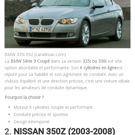
BMW 335i E92 (caradisiac.com)
La
BMW Série 3 Coupé
dans sa version
325i ou 330i
est une
option abordable et performante. Son
6 cylindres en ligne
est
réputé pour sa fiabilité et son agrément de conduite. Avec un
châssis équilibré et une direction précise, c’est une voiture idéale
pour les amateurs de conduite dynamique.
Pourquoi la choisir ?
Moteur 6 cylindres souple et performant
Conduite précise et sportive
Design intemporel
2.
NISSAN 350Z (2003-2008)