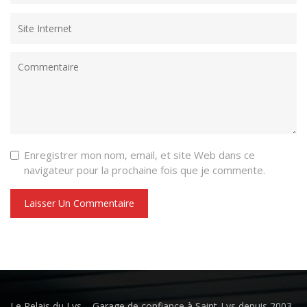
Enregistrer mon nom, email, et site Web dans ce
navigateur pour la prochaine fois que je commente.
Le Relais du Lys – Garage de confiance à Saint-Lys depuis 2003.