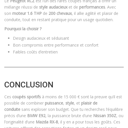
Le
Peugeot RCZ
est l’un des rares coupés français à offrir un
mélange réussi de
style audacieux
et de
performances
. Avec
son
moteur 1.6 THP
de
200 chevaux
, il allie agilité et plaisir de
conduite, tout en restant pratique pour un usage quotidien.
Pourquoi la choisir ?
Design audacieux et séduisant
Bon compromis entre performance et confort
Faibles coûts d’entretien
CONCLUSION
Ces
coupés sportifs
à moins de 15 000 € sont la preuve qu’il est
possible de combiner
puissance
,
style
, et
plaisir de
conduite
sans exploser son budget. Que tu recherches l’équilibre
précis d’une
BMW E92
, la puissance brute d’une
Nissan 350Z
, ou
l’originalité d’une
Mazda RX-8
, il y en a pour tous les goûts. Ces