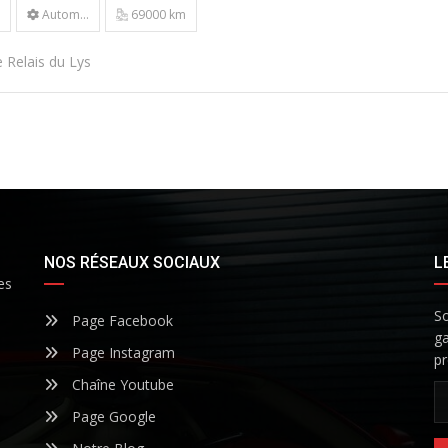
Autom...
69000 km
 Relais du Lys
NOS RÉSEAUX SOCIAUX
L
es
So
Page Facebook
ga
Page Instagram
pr
Chaîne Youtube
Page Google