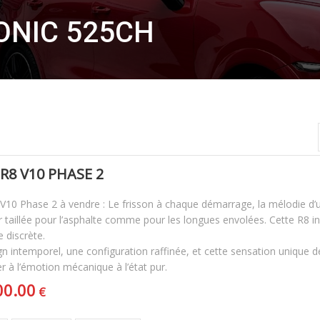
RONIC 525CH
R8 V10 PHASE 2
 V10 Phase 2 à vendre : Le frisson à chaque démarrage, la mélodie d
 taillée pour l’asphalte comme pour les longues envolées. Cette R8 inc
 discrète.
n intemporel, une configuration raffinée, et cette sensation unique d
r à l’émotion mécanique à l’état pur.
00.00
€