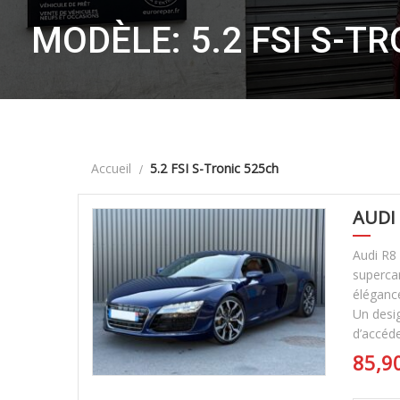
MODÈLE: 5.2 FSI S-T
Accueil
5.2 FSI S-Tronic 525ch
AUDI 
Audi R8
supercar
élégance
Un desig
d’accéde
85,9