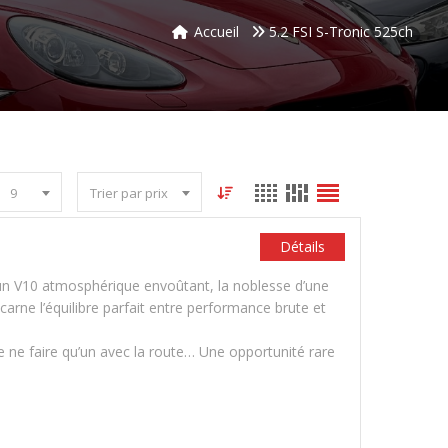
Accueil
5.2 FSI S-Tronic 525ch
9
Trier par prix
Détails
’un V10 atmosphérique envoûtant, la noblesse d’une
arne l’équilibre parfait entre performance brute et
e ne faire qu’un avec la route… Une opportunité rare