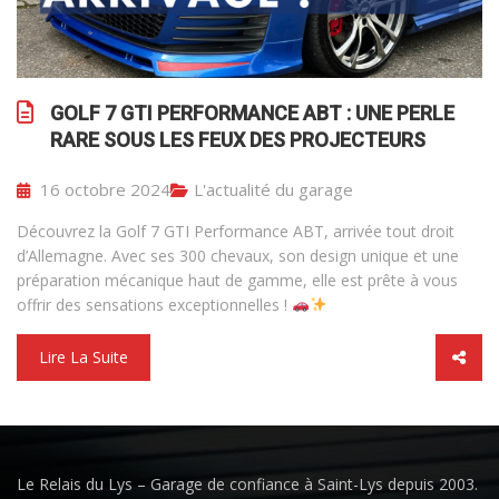
GOLF 7 GTI PERFORMANCE ABT : UNE PERLE
RARE SOUS LES FEUX DES PROJECTEURS
16 octobre 2024
L'actualité du garage
Découvrez la Golf 7 GTI Performance ABT, arrivée tout droit
d’Allemagne. Avec ses 300 chevaux, son design unique et une
préparation mécanique haut de gamme, elle est prête à vous
offrir des sensations exceptionnelles !
Lire La Suite
Le Relais du Lys – Garage de confiance à Saint-Lys depuis 2003.