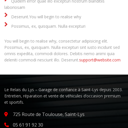
Quidem error quae illo excepturi nostrum blanditiis
laboriosam
Deserunt.You will begin to realise why
Possimus, ex, quisquam. Nulla excepturi
You will begin to realise why, consectetur adipisicing elit.
Possimus, ex, quisquam. Nulla excepturi sint iusto incidunt sed
omnis expedita, commodi dolores. Debitis nemo animi quia
deleniti commodi nesciunt illo. Deserunt.
support@website.com
Le Relais du Lys – Garage de confiance à Saint-Lys depuis 2003.
Entretien, réparation et vente de véhicules d’occasion premium
et sportifs.
725 Route de Toulouse, Saint-Lys
05 61 91 92 30