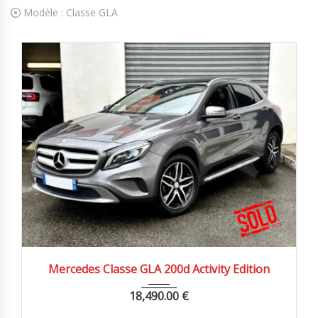
Modèle :
Classe GLA
2017
Autom...
150000 km
Mercedes Classe GLA 200d Activity Edition
18,490.00
€