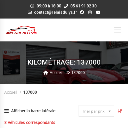
09:00 à 18:00
05 61 91 92 30
contact@relaisdulys.fr
KILOMÉTRAGE: 137000
Accueil
137000
Accueil
137000
Afficher la barre latérale
Trier par prix
8
Véhicules correspondants