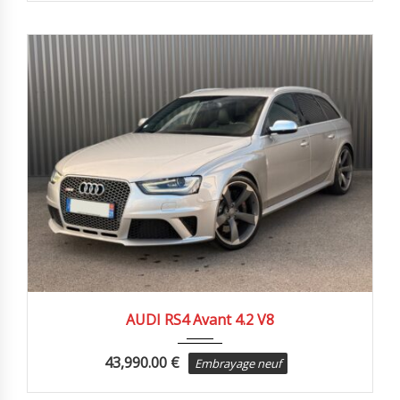
2015
Autom...
105000 km
AUDI RS4 Avant 4.2 V8
43,990.00
€
Embrayage neuf