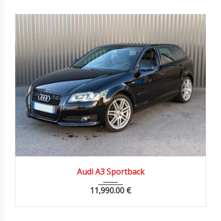
2011
Manue...
135900 km
Audi A3 Sportback
11,990.00
€