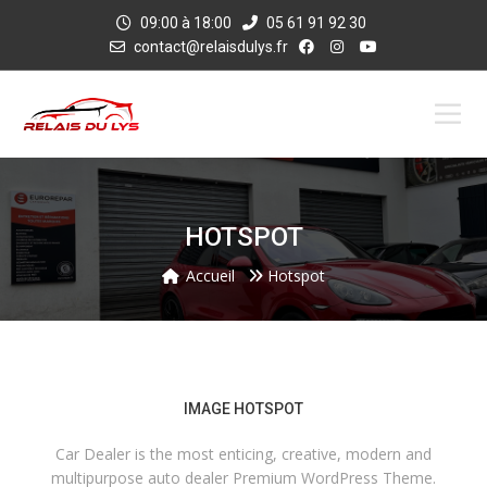
09:00 à 18:00
05 61 91 92 30
contact@relaisdulys.fr
HOTSPOT
Accueil
Hotspot
IMAGE HOTSPOT
Car Dealer is the most enticing, creative, modern and
multipurpose auto dealer Premium WordPress Theme.