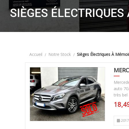
SIÈGES ÉLECTRIQUES
Accueil
Notre Stock
Sièges Électriques À Mémoi
MERC
Mercede
auto 7G-
très bel
18,4
2017