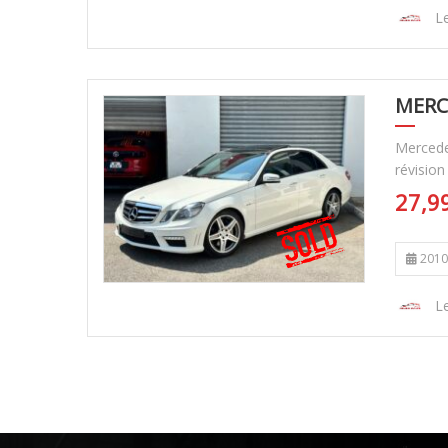
Le
MERC
Mercede
révision
27,9
2010
Le