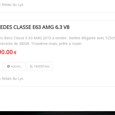
 Relais du Lys
EDES CLASSE E63 AMG 6.3 V8
s-Benz Classe E 63 AMG 2010 à vendre : berline élégante avec 525ch,
 récente de 3800€. Troisième main, prête à rouler.
90.00
€
Autom...
180000 km
 Relais du Lys