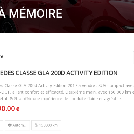
 À MÉMOIRE
re
EDES CLASSE GLA 200D ACTIVITY EDITION
s Classe GLA 200d Activity Edition 2017 à vendre : SUV compact avec
DCT, alliant confort et efficacité. Deuxième main, avec 150 000 km et 
 état. Prêt à offrir une expérience de conduite fluide et agréable.
90.00
€
Autom...
150000 km