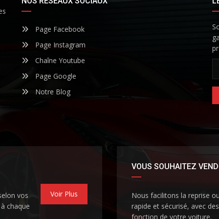
NOS RÉSEAUX SOCIAUX
L
es
So
Page Facebook
ga
Page Instagram
pr
Chaîne Youtube
Page Google
Notre Blog
VOUS SOUHAITEZ VEND
Voir Plus
selon vos
Nous facilitons la reprise o
 à chaque
rapide et sécurisé, avec de
fonction de votre voiture.