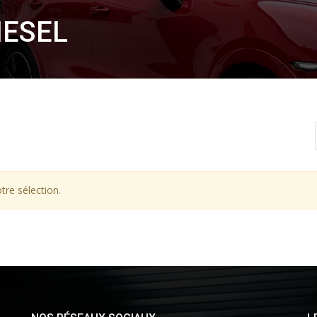
IESEL
tre sélection.