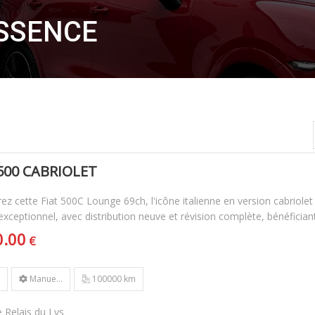
ESSENCE
 500 CABRIOLET
z cette Fiat 500C Lounge 69ch, l'icône italienne en version cabriole
exceptionnel, avec distribution neuve et révision complète, bénéficiant 
0.00
€
Manue...
100000 km
 Relais du Lys