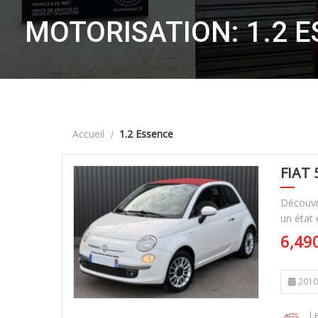
MOTORISATION: 1.2 
Accueil
1.2 Essence
FIAT
Découvre
un état 
6,49
2010
Le