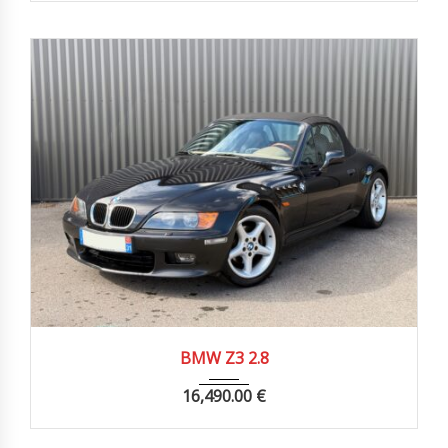
1998
Manue...
146000 km
BMW Z3 2.8
16,490.00
€