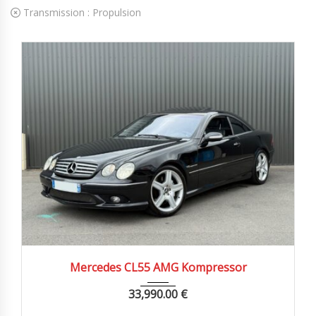
Transmission :
Propulsion
2003
Autom...
129000 km
Mercedes CL55 AMG Kompressor
33,990.00
€