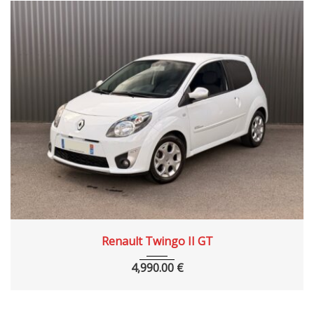
2009
Manue...
125000 km
Renault Twingo II GT
4,990.00
€